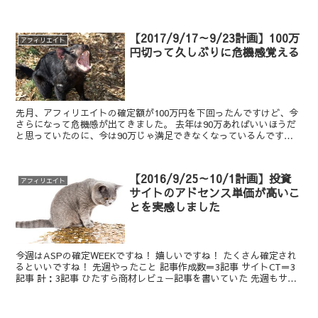
ここ数日、下腹部にジクッと痛みが… なんだろう… 尿...
【2017/9/17～9/23計画】100万
アフィリエイト
円切って久しぶりに危機感覚える
先月、アフィリエイトの確定額が100万円を下回ったんですけど、今
さらになって危機感が出てきました。 去年は90万あればいいほうだ
と思っていたのに、今は90万じゃ満足できなくなっているんですよ
ね。 ここ数日はアフィ作業量が増えてます。 ここ数...
【2016/9/25～10/1計画】投資
アフィリエイト
サイトのアドセンス単価が高いこ
とを実感しました
今週はASPの確定WEEKですね！ 嬉しいですね！ たくさん確定され
るといいですね！ 先週やったこと 記事作成数＝3記事 サイトCT＝3
記事 計：3記事 ひたすら商材レビュー記事を書いていた 先週もサイ
トCTで扱う商材のレビュー記事を書いて...