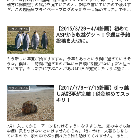
朝方に錦織選手の試合を見ていたのと、記事を書いていたので疲れす
ぎ、この超適当プライベートブログの更新を一旦諦めました。でもこ
の1週間目標はずっと続けているので、書きたくなくても書...
【2015/3/29～4/4計画】初めて
アフィリエイト
ASPから収益ゲット！今週は予約
投稿を大切に。
もう新しい年度が始まりますね。今年もあっという間に過ぎていきそ
うな。僕は、「時間が過ぎるのが早い＝日頃に刺激がない」だと思っ
ています。もし新たに学ぶことがあれば1日が充実したように感じら
れますもんね。今の僕は毎日パソコンの前でキーボードをカ...
【2017/7/9～7/15計画】引っ越
アフィリエイト
し系記事が完結！税金納めてスッ
キリ！
7月に入ってからエアコンを付けるようになりました。 家の中でも熱
中症に気をつけないといけませんからね。 特に今は一人暮らしをし
ているので、家の中でぶっ倒れたら誰も助けてくれません。 あと、