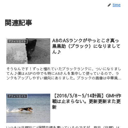
time
関連記事
A8のASランクがやっとこさ真っ
アフィリエイト
黒黒助（ブラック）になりまして
ん♪
そうなんです！ずっと憧れていたブラックランクに、ついになりまし
てん♪僕はASPの中でも特にA8さんを集中して使っているので、ラ
ンクもアップしやすい傾向にありました。ブラックの画像は中華風～
うっひょーい！僕はこれを待っていたんですよ！まぁ、現...
【2016/5/8～5/14計画】GMH作
アフィリエイト
戦は止まらない。更新更新また更
新
いつもは日曜日に1週間目標を書いているのですが、昨日（日曜）は