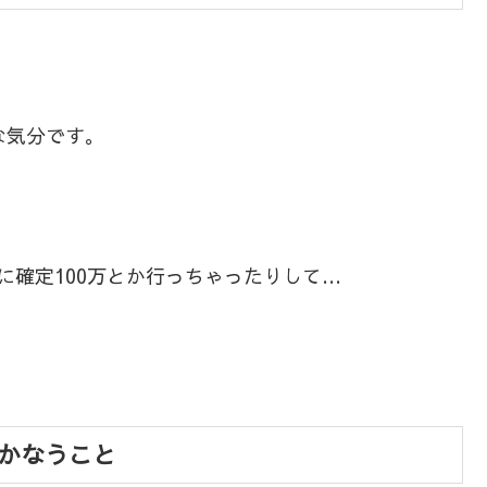
な気分です。
に確定100万とか行っちゃったりして…
）
かなうこと