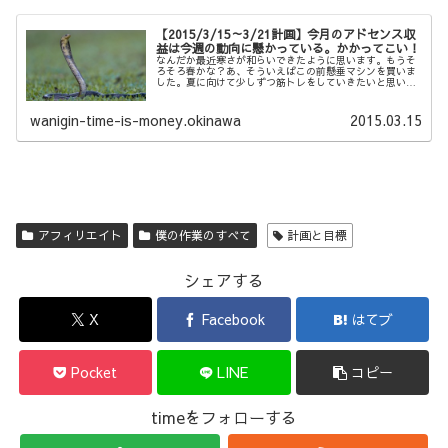
【2015/3/15～3/21計画】今月のアドセンス収
益は今週の動向に懸かっている。かかってこい！
なんだか最近寒さが和らいできたように思います。もうそ
ろそろ春かな？あ、そういえばこの前懸垂マシンを買いま
した。夏に向けて少しずつ筋トレをしていきたいと思いま
す。さて、では今日も毎週日曜恒例1週間目標を書いていき
ます。先週のお話記事作成達成度...
wanigin-time-is-money.okinawa
2015.03.15
アフィリエイト
僕の作業のすべて
計画と目標
シェアする
X
Facebook
はてブ
Pocket
LINE
コピー
timeをフォローする