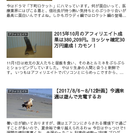
今はドラマ「下町ロケット」にハマっています。何が面白いって、医
療業界にはびこる悪と、佃社長が持つ熱い気持ちとのぶつかり合いが
最高に面白いんですよね。しかもガウディ編ではロケット編の登場人
物も再登場していますから！次回は財前さんも出るみたいで...
2015年10月のアフィリエイト成
アフィリエイト
果は380,209円。ヨッシャ確定30
万円達成！カモン！
11月1日は地元の友人たちと昼飯を食い、そのあとルミネをぶらぶら
とショッピングしていました。 やはり生身の人間と会うと新鮮で
す。 いつもはアフィリエイトでパソコンとにらめっこですから、廃
人になりそうです。 いやもうなってるかも… アフィリエ...
【2017/8/6～8/12計画】今週来
アフィリエイト
週は遊んで充電するお
暑い日が続いておりますが、僕はエアコンにさらされる環境下で過ご
すことが多いので、夏余裕で乗り越えられるわｗ 今日はやっつけで1
週間目標記事書くお。 先週やったこと 記事作成数＝7記事 ブログ