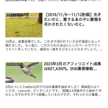
WA＝7記事 計：7記事 溜まってたネタを記事にし...
【2016/11/6～11/12計画】生き
アフィリエイト
たいのと、愛するあの子に愛想を
尽かされたくないのと。
10月は、自業自得でした。 これまで浮かれていた分が減収となって
現れました。 もし仮に、これからものほほんとしたペースでアフィ
リエイトをしていたら、減収の一途をたどることになるでしょう。
ピンチです。 本当に、ピンチです。 なので、先週は焦...
2023年3月のアフィリエイト成果
アフィリエイト
は627,430円。SNS集客惨敗…
3月はついにTwitter以外でのSNS集客を始めました！ 具体的にはイ
ンスタ、Lemon8、ピンタレストです。 投稿は3月後半から始めて今
のところそれぞれで7つ投稿しているのですが、それらからの集客は
0です。 全く集客ができません…！フォ...