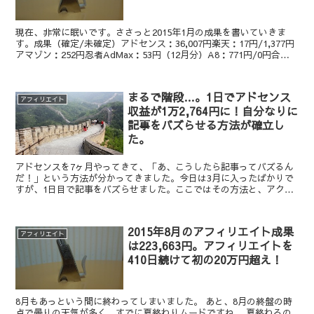
現在、非常に眠いです。ささっと2015年1月の成果を書いていきま
す。成果（確定/未確定）アドセンス：36,007円楽天：17円/1,377円
アマゾン：252円忍者AdMax：53円（12月分）A8：771円/0円合
計：37,100円/1,3...
まるで階段…。1日でアドセンス
アフィリエイト
収益が1万2,764円に！自分なりに
記事をバズらせる方法が確立し
た。
アドセンスを7ヶ月やってきて、「あ、こうしたら記事ってバズるん
だ！」という方法が分かってきました。今日は3月に入ったばかりで
すが、1日目で記事をバズらせました。ここではその方法と、アクセ
スの上がり方をメモしたいと思います。僕なりの記事をバズ...
2015年8月のアフィリエイト成果
アフィリエイト
は223,663円。アフィリエイトを
410日続けて初の20万円超え！
8月もあっという間に終わってしまいました。 あと、8月の終盤の時
点で曇りの天気が多く、すでに夏終わりムードですね。 夏終わるの