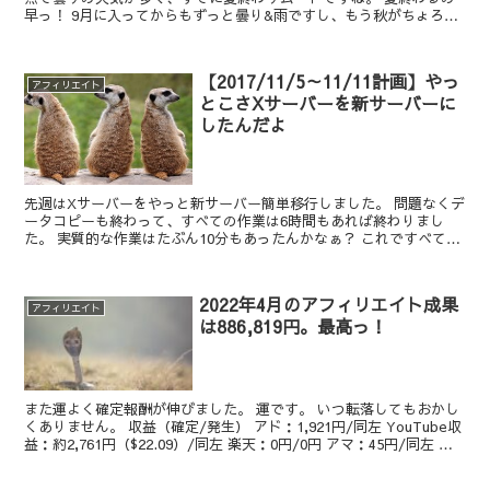
早っ！ 9月に入ってからもずっと曇り&雨ですし、もう秋がちょろっ
とあるだけで真冬突入ですね。 冬に向けて私服買おう...
【2017/11/5～11/11計画】やっ
アフィリエイト
とこさXサーバーを新サーバーに
したんだよ
先週はXサーバーをやっと新サーバー簡単移行しました。 問題なくデ
ータコピーも終わって、すべての作業は6時間もあれば終わりまし
た。 実質的な作業はたぶん10分もあったんかなぁ？ これですべての
サイトが高速表示されるようになったから、きっとSE...
2022年4月のアフィリエイト成果
アフィリエイト
は886,819円。最高っ！
また運よく確定報酬が伸びました。 運です。 いつ転落してもおかし
くありません。 収益（確定/発生） アド：1,921円/同左 YouTube収
益：約2,761円（$22.09）/同左 楽天：0円/0円 アマ：45円/同左 も
しも：30円/4...