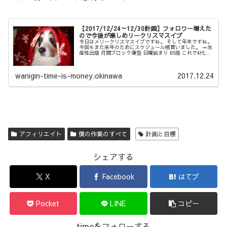
【2017/12/24～12/30計画】フォロワー増えた
ので今後が楽しめリークリスマスイブ
今日はメリークリスマスイブですね。 そして年末ですね。
今回もまた来年のためにスケジュール帳買いました。 ⇒生
産性出版 月間ブロック薄型 日曜始まり B5版 これで4代目
です。 税込み972円！経費決定！ ホント薄くて大きくて、
アフィリエイ...
wanigin-time-is-money.okinawa
2017.12.24
アフィリエイト
僕の作業のすべて
計画と目標
シェアする
X
Facebook
はてブ
Pocket
LINE
コピー
timeをフォローする