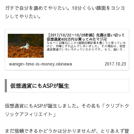
ガチで自分を褒めてやりたい。10分くらい顔面をヨシヨ
シしてやりたい。
【2017/10/22～10/28計画】先週は思い切って
仮想通貨400万円分買ってみたマジ卍
なるべく日曜日にこの1週間目標記事を書こうと思っている
けど、月曜にずれ込んでしまいました。 その理由は、仮想
通貨関連でいろいろやっていたからです。 もう、超いろい
ろやりまくりましぃ～た。 先週やったこと 記事作成数＝7
記事 ブログWA＝7記...
wanigin-time-is-money.okinawa
2017.10.23
仮想通貨にもASPが誕生
仮想通貨にもASPが誕生しました。その名も「クリプトク
リックアフィリエイト」
まだ信頼できるかどうかは分かりませんが、とりあえず登