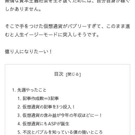
無情な資本主義社会を生き抜くためには、自分自身が稼ぐ
しかありません。
そこで手をつけた仮想通貨がバブリーすぎて、このまま進
むと人生イージーモードに突入しそうです。
億り人になりたーい！
目次
先週やったこと
記事作成数＝3記事
仮想通貨の記事を3つ投入！
仮想通貨の含み益が今年の年収ほどにー！
仮想通貨にもASPが誕生
不況とバブルを知っている僕の強いところ