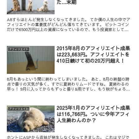
た…末期
A8すらほとんど発生しなくなってきました。 てか僕の人生の中でア
フィリエイトの重要度がどんどん落ちてきています。 ビットコイン
だけで6500万円以上の資産になっているので、もう投資家として生
きていこうかな。 収益（確定/発生） アド：248...
2015年8月のアフィリエイト成果
アフィリエイト
は223,663円。アフィリエイトを
410日続けて初の20万円超え！
8月もあっという間に終わってしまいました。 あと、8月の終盤の時
点で曇りの天気が多く、すでに夏終わりムードですね。 夏終わるの
早っ！ 9月に入ってからもずっと曇り&雨ですし、もう秋がちょろっ
とあるだけで真冬突入ですね。 冬に向けて私服買おう...
2025年1月のアフィリエイト成果
アフィリエイト
は116,766円。ついに今年アフィ
人生終わんのか？
ホントにASPから収益が発生しなくなってきました。 これはマジで