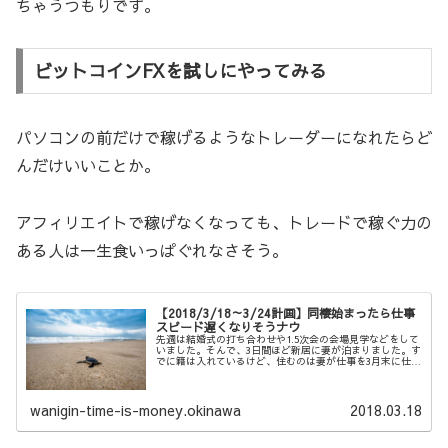
ちゃうつもりです。
ビットコインFXを試しにやってみる
パソコンの前だけで稼げるようなトレーダーになれたらど
んだけいいことか。
アフィリエイトで稼げなくなっても、トレードで稼ぐ力の
ある人は一生食いっぱぐれなさそう。
【2018/3/18～3/24計画】同棲始まったら仕事
スピード遅くなりそうナウ
先週は結婚式の打ち合わせや1.5次会の会場見学などをして
いました。そんで、3日間ほど新居に妻が泊まりました。す
でに籍は入れているけど、住むのは妻が仕事を3月末に仕事
を辞めてから。 そしたら全然仕事が進まなかった…。これ
はヤバイ！うまいこと集...
wanigin-time-is-money.okinawa
2018.03.18