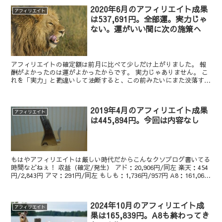
2020年6月のアフィリエイト成果
アフィリエイト
は537,691円。全部運。実力じゃ
ない。運がいい間に次の施策へ
アフィリエイトの確定額は前月に比べて少しだけ上がりました。 報
酬がよかったのは運がよかったからです。 実力じゃありません。 こ
れを「実力」と勘違いして油断すると、この前みたいにまた没落する
ので、今月もこの調子で頑張りたいです。 収益（確定/...
2019年4月のアフィリエイト成果
アフィリエイト
は445,894円。今回は内容なし
もはやアフィリエイトは厳しい時代だからこんなクソブログ書いてる
時間などねぇ！ 収益（確定/発生） アド：20,906円/同左 楽天：454
円/2,843円 アマ：291円/同左 もしも：1,736円/957円 A8：161,069
円/479...
2024年10月のアフィリエイト成
アフィリエイト
果は165,839円。A8も終わってき