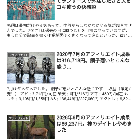
てランサーズで外注したけど人を
コキ使うの快感説
先週は最初だけやる気あって、中盤からはなかなかやる気が起きませ
んでした。 2017年は過去の己に勝つことを目標にやっていますが、
もう自分で記事を書く作業が面倒くさくなってきたというか、重い腰
が上がらなくなってきました。 「どうやったら、いか...
2020年7月のアフィリエイト成果
アフィリエイト
は316,718円。調子悪いとこんな
感じ…
7月はダメダメでした。 調子が悪いとこんな感じです… 収益（確定/
発生） アド：3,712円/同左 楽天：0円/516円 アマ：489円/同左 も
しも：3,108円/1,358円 A8：136,449円/227,060円 アクトレ：6,82...
2026年6月のアフィリエイト成果
アフィリエイト
は86,237円。株のデイトレやめま
した