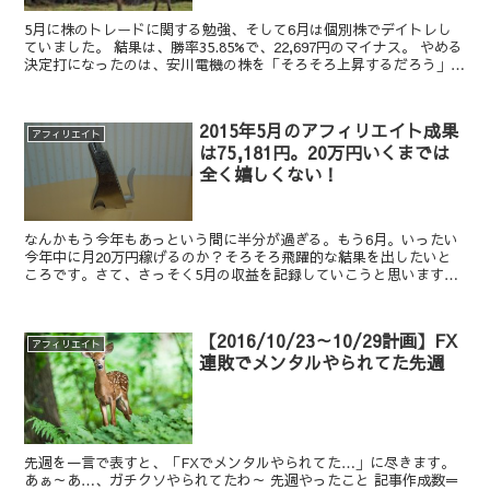
5月に株のトレードに関する勉強、そして6月は個別株でデイトレし
ていました。 結果は、勝率35.85%で、22,697円のマイナス。 やめる
決定打になったのは、安川電機の株を「そろそろ上昇するだろう」と
思ってロングしすぐ損切り、再びロングして...
2015年5月のアフィリエイト成果
アフィリエイト
は75,181円。20万円いくまでは
全く嬉しくない！
なんかもう今年もあっという間に半分が過ぎる。もう6月。いったい
今年中に月20万円稼げるのか？そろそろ飛躍的な結果を出したいと
ころです。さて、さっそく5月の収益を記録していこうと思います。
収益（確定/未確定）アド：36,716円楽天：2,74...
【2016/10/23～10/29計画】FX
アフィリエイト
連敗でメンタルやられてた先週
先週を一言で表すと、「FXでメンタルやられてた…」に尽きます。
あぁ～あ…、ガチクソやられてたわ～ 先週やったこと 記事作成数＝