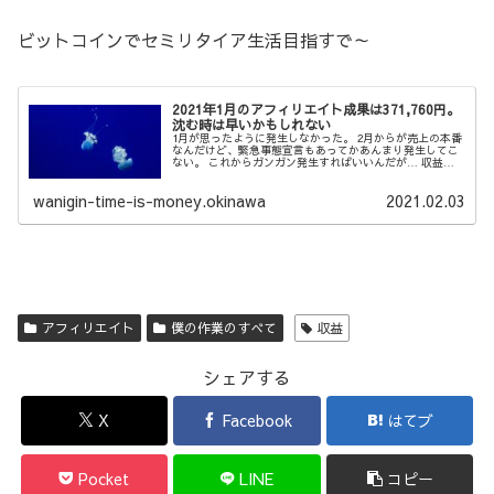
ビットコインでセミリタイア生活目指すで～
2021年1月のアフィリエイト成果は371,760円。
沈む時は早いかもしれない
1月が思ったように発生しなかった。 2月からが売上の本番
なんだけど、緊急事態宣言もあってかあんまり発生してこ
ない。 これからガンガン発生すればいいんだが… 収益
（確定/発生） アド：3,270円/同左 YouTube収益：約4,574
円（$...
wanigin-time-is-money.okinawa
2021.02.03
アフィリエイト
僕の作業のすべて
収益
シェアする
X
Facebook
はてブ
Pocket
LINE
コピー