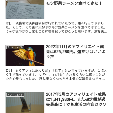
モツ野菜ラーメン食べてきた！
昨日、税務署で決算説明会が行われていたので、嫌々行ってきまし
た。そして、その後に大好きなモツ野菜ラーメンを食べてきました。
そんな穏やかな日常をここに書き記しておこうと思います。決算説明
会に行くか行かないか、優柔不断な自分がいた税務署では事業...
2022年11月のアフィリエイト成
アフィリエイト
果は625,280円。運だけはいいよ
うだ
毎月「もうアフィは終わりだ」「終了」とか言っていますが、しぶと
く生き残っています。 いやー、11月も生きれるくらいに稼ぐことが
できて安心しました。 利益出なくなったら本気で就職考えなきゃい
けないのでね… 就職なんて嫌でしょ バイトにしろ正社...
2017年5月のアフィリエイト成果
アフィリエイト
は1,341,980円。また確定額が過
去最高に！でも生活の内容はクソ