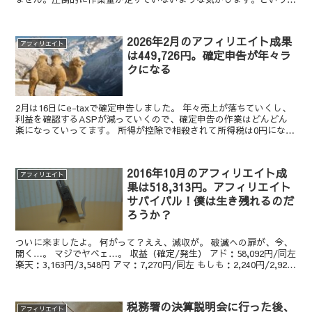
か、もっとどんどんドメインを取って新しいサイトを作ってい...
2026年2月のアフィリエイト成果
アフィリエイト
は449,726円。確定申告が年々ラ
クになる
2月は16日にe-taxで確定申告しました。 年々売上が落ちていくし、
利益を確認するASPが減っていくので、確定申告の作業はどんどん
楽になっていってます。 所得が控除で相殺されて所得税は0円になり
ました。 それほど収入が減っているんです… ...
2016年10月のアフィリエイト成
アフィリエイト
果は518,313円。アフィリエイト
サバイバル！僕は生き残れるのだ
ろうか？
ついに来ましたよ。 何がって？ええ、減収が。 破滅への扉が、今、
開く…。 マジでヤベェ…。 収益（確定/発生） アド：58,092円/同左
楽天：3,163円/3,548円 アマ：7,270円/同左 もしも：2,240円/2,928
円 A8...
税務署の決算説明会に行った後、
アフィリエイト