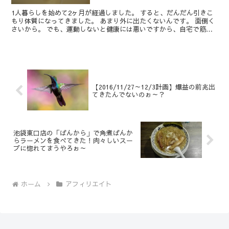
1人暮らしを始めて2ヶ月が経過しました。 すると、だんだん引きこ
もり体質になってきました。 あまり外に出たくないんです。 面倒く
さいから。 でも、運動しないと健康には悪いですから、自宅で筋ト
レしたり（この前バーンマシン買った）、市民プールに...
【2016/11/27～12/3計画】爆益の前兆出
てきたんでないのぉ～？
池袋東口店の「ばんから」で角煮ばんか
らラーメンを食べてきた！肉々しいスー
プに惚れてまうやろぉ～
ホーム
アフィリエイト