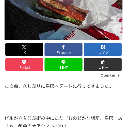
X
Facebook
はてブ
Pocket
LINE
コピー
2017.01.15
この前、久しぶりに皇居へデートに行ってきました。
ビルが立ち並ぶ街の中にたたずむのどかな場所、皇居。あ
りゃ、都会のオアシスっすね！