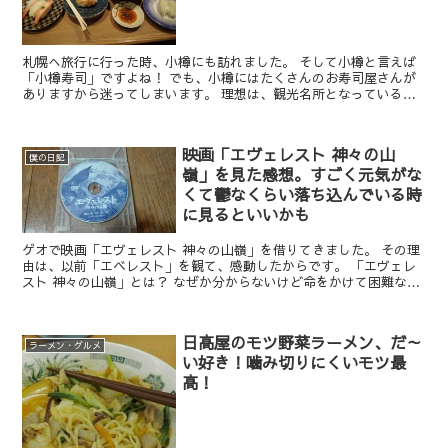
札幌へ旅行に行った時、小樽にも訪れました。 そして小樽と言えば
「小樽寿司」ですよね！ でも、小樽にはたくさんのお寿司屋さんが
ありますから迷ってしまいます。 理想は、観光名所となっている小
樽運河を見たあとすぐに、近くの寿司屋さんに入ることです...
映画「エヴェレスト 神々の山
僕の日記
嶺」を見た感想。すごく元気がな
くて鬱なくらい落ち込んでいる時
に見るといいかも
ゲオで映画「エヴェレスト 神々の山嶺」を借りてきました。 その理
由は、以前「エベレスト」を観て、感動したからです。 「エヴェレ
スト 神々の山嶺」とは？ なぜか分からないけど命をかけて困難な山
道を選んで突き進む阿部寛と、登山家専門のカメラマン...
日高屋のモツ野菜ラーメン、だ～
ラーメン・グルメ
い好き！噛み切りにくいモツ最
高！