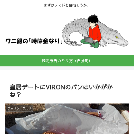
まずはノマドを目指そうか。
確定申告のやり方（自分用）
皇居デートにVIRONのパンはいかがか
ね？
ラーメン・グルメ