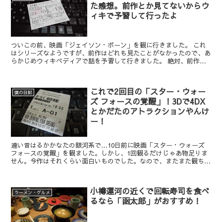
た感想。前作とか見てないからウ
ィキで予習して行ったよ
ついこの前、映画「ジェイソン・ボーン」を観に行きました。 これ
はシリーズなようですが、前作はどれも見たことがなかったので、あ
らかじめウィキペディアで話を予習して行きました。 絶対、前作を
見てから観に行ったほうが楽しめると思いました。 「ジェ...
これで2回目の「スター・ウォー
僕の日記
ズ フォースの覚醒」！3Dで4DX
とかだたのアトラクションやんけ
ー！
遠い昔はるかかなたの銀河系で…10日前に映画「スター・ウォーズ
フォースの覚醒」を観ました。しかし、1回観るだけじゃあ物足りま
せん。今作はそれくらい面白いものでした。なので、またまた観ちゃ
いました。今回は4DXで。めっっっちゃ刺激的じゃねー...
小樽運河の近くで回転寿司を食べ
ラーメン・グルメ
るなら「函太郎」がおすすめ！